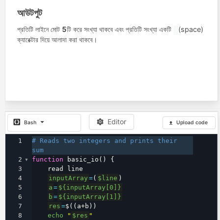
আউটপুট
প্রতিটি লাইনে মোট
5
টি করে সংখ্যা থাকবে এবং প্রতিটি সংখ্যা একটি
(space)
ক্যারেক্টার দিয়ে আলাদা করা থাকবে।
Editor
Bash
Upload code
1
# Reads two integers and prints their 
sum
2
function
 basic_io() {
3
    read line
4
inputArray
=
(
$line
)
5
a
=
${inputArray[0]}
6
b
=
${inputArray[1]}
7
res
=
$((a+b))
8
echo
"
$res
"