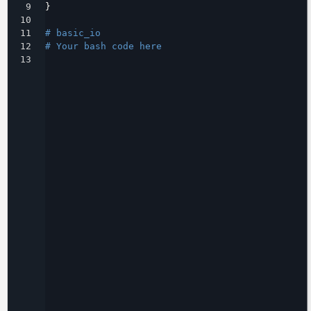
9
}
10
11
# basic_io
12
# Your bash code here
13